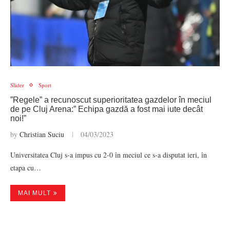
Slider
Sport
”Regele” a recunoscut superioritatea gazdelor în meciul
de pe Cluj Arena:” Echipa gazdă a fost mai iute decât
noi!”
by
Christian Suciu
04/03/2023
Universitatea Cluj s-a impus cu 2-0 în meciul ce s-a disputat ieri, în
etapa cu…
MAI MULT