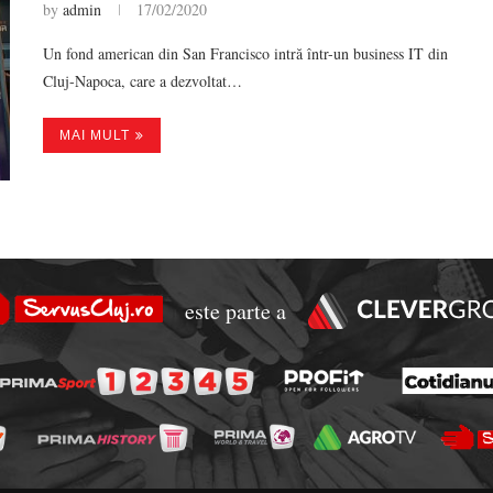
by
admin
17/02/2020
Un fond american din San Francisco intră într-un business IT din
Cluj-Napoca, care a dezvoltat…
MAI MULT
este parte a