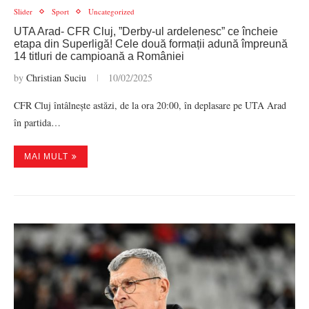
Slider
Sport
Uncategorized
UTA Arad- CFR Cluj, ”Derby-ul ardelenesc” ce încheie
etapa din Superligă! Cele două formații adună împreună
14 titluri de campioană a României
by
Christian Suciu
10/02/2025
CFR Cluj întâlnește astăzi, de la ora 20:00, în deplasare pe UTA Arad
în partida…
MAI MULT