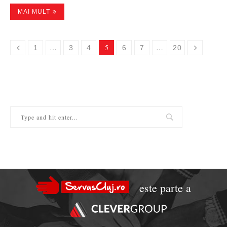
MAI MULT
…
5
…
1
3
4
6
7
20
este parte a