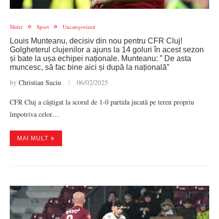
Slider
Sport
Uncategorized
Louis Munteanu, decisiv din nou pentru CFR Cluj!
Golgheterul clujenilor a ajuns la 14 goluri în acest sezon
și bate la ușa echipei naționale. Munteanu: ” De asta
muncesc, să fac bine aici și după la națională”
by
Christian Suciu
06/02/2025
CFR Cluj a câștigat la scorul de 1-0 partida jucată pe teren propriu
împotriva celor…
MAI MULT