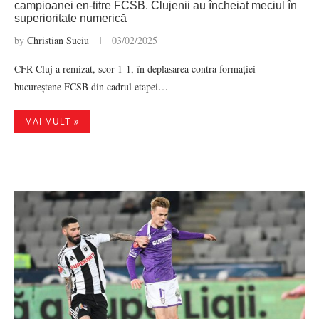
campioanei en-titre FCSB. Clujenii au încheiat meciul în
superioritate numerică
by
Christian Suciu
03/02/2025
CFR Cluj a remizat, scor 1-1, în deplasarea contra formației
bucureștene FCSB din cadrul etapei…
MAI MULT