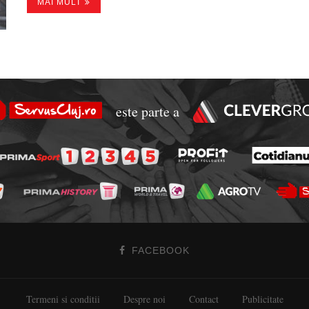
MAI MULT
este parte a
FACEBOOK
Termeni si conditii
Despre noi
Contact
Publicitate