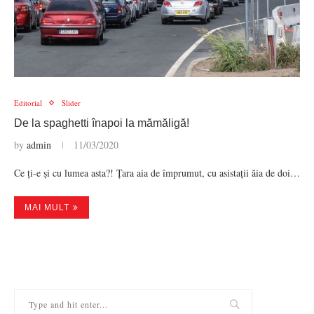
Editorial
Slider
De la spaghetti înapoi la mămăligă!
by
admin
11/03/2020
Ce ți-e și cu lumea asta?! Țara aia de împrumut, cu asistații ăia de doi…
MAI MULT