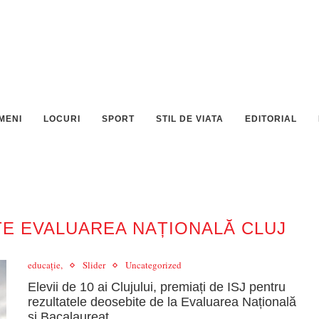
MENI
LOCURI
SPORT
STIL DE VIATA
EDITORIAL
TE EVALUAREA NAȚIONALĂ CLUJ
educație,
Slider
Uncategorized
Elevii de 10 ai Clujului, premiați de ISJ pentru
rezultatele deosebite de la Evaluarea Națională
și Bacalaureat