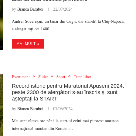
by
Bianca Baraboi
22/07/2024
Andrei Sovereșan, un tânăr din Cugir, dar stabilit la Cluj-Napoca,
a alergat toți cei 1400…
MAI MULT
Eveniment
Slider
Sport
Timp liber
Record istoric pentru Maratonul Apuseni 2024:
peste 2300 de alergători s-au înscris și sunt
așteptați la START
by
Bianca Baraboi
07/06/2024
Mai sunt câteva ore până la start-ul celui mai pitoresc maraton
internațional montan din România…