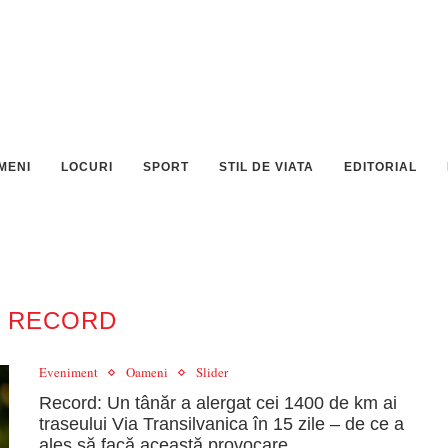
MENI
LOCURI
SPORT
STIL DE VIATA
EDITORIAL
:
RECORD
Eveniment
Oameni
Slider
Record: Un tânăr a alergat cei 1400 de km ai
traseului Via Transilvanica în 15 zile – de ce a
ales să facă această provocare