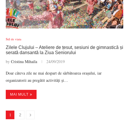
Stil de viata
Zilele Clujului – Ateliere de țesut, sesiuni de gimnastică și
serată dansantă la Ziua Seniorului
by
Cristina Mihaila
24/09/2019
Doar câteva zile ne mai despart de sărbătoarea orașului, iar
organizatorii au pregătit activități și…
MAI MULT
1
2