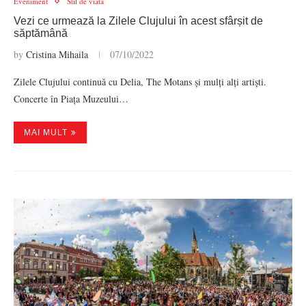
Eveniment
Stil de viata
Vezi ce urmează la Zilele Clujului în acest sfârșit de
săptămână
by
Cristina Mihaila
07/10/2022
Zilele Clujului continuă cu Delia, The Motans și mulți alți artiști.
Concerte în Piața Muzeului…
MAI MULT