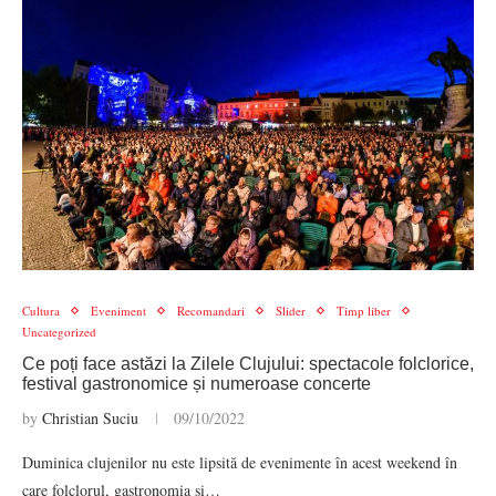
Cultura
Eveniment
Recomandari
Slider
Timp liber
Uncategorized
Ce poți face astăzi la Zilele Clujului: spectacole folclorice,
festival gastronomice și numeroase concerte
by
Christian Suciu
09/10/2022
Duminica clujenilor nu este lipsită de evenimente în acest weekend în
care folclorul, gastronomia și…