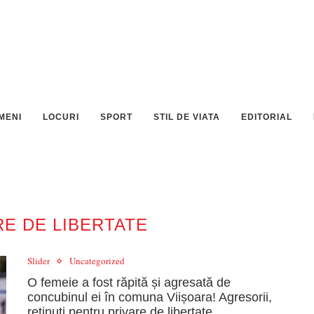
MENI
LOCURI
SPORT
STIL DE VIATA
EDITORIAL
RE DE LIBERTATE
Slider
Uncategorized
O femeie a fost răpită și agresată de
concubinul ei în comuna Viișoara! Agresorii,
reținuți pentru privare de libertate