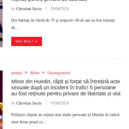
by
Christian Suciu
20/08/2024
Doi bărbați în vârstă de 35 și respectiv 40 de ani au fost reținuți
de…
MAI MULT
justiție
Slider
Uncategorized
Minor din Huedin, răpit și forțat să întrețină acte
sexuale după un incident în trafic! 5 persoane
au fost reținute pentru privare de libertate și viol
by
Christian Suciu
07/08/2024
Polițiștii clujeni au reținut mai multe persoane în Huedin în cadrul
unui dosar penal ce…