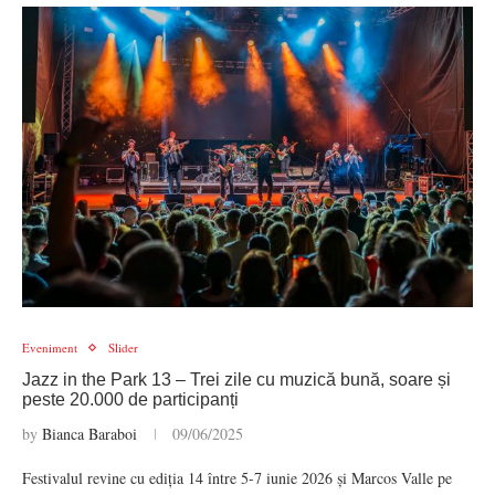
Eveniment
Slider
Jazz in the Park 13 – Trei zile cu muzică bună, soare și
peste 20.000 de participanți
by
Bianca Baraboi
09/06/2025
Festivalul revine cu ediția 14 între 5-7 iunie 2026 și Marcos Valle pe