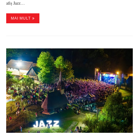
afiș Jazz…
MAI MULT