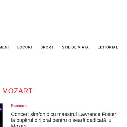
MENI
LOCURI
SPORT
STIL DE VIATA
EDITORIAL
:
MOZART
Eveniment
Concert simfonic cu maestrul Lawrence Foster
la pupitrul dirijoral pentru o seară dedicată lui
Mozart