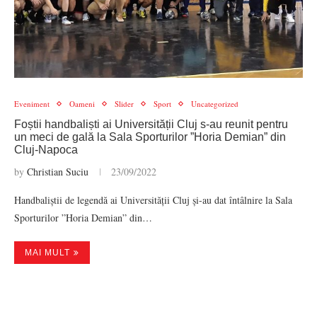
Eveniment
Oameni
Slider
Sport
Uncategorized
Foștii handbaliști ai Universității Cluj s-au reunit pentru
un meci de gală la Sala Sporturilor ”Horia Demian” din
Cluj-Napoca
by
Christian Suciu
23/09/2022
Handbaliștii de legendă ai Universității Cluj și-au dat întâlnire la Sala
Sporturilor ”Horia Demian” din…
MAI MULT