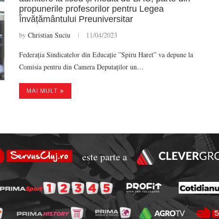
propunerile profesorilor pentru Legea
Învățământului Preuniversitar
by
Christian Suciu
11/04/2023
Federația Sindicatelor din Educație ”Spiru Haret” va depune la
Comisia pentru din Camera Deputaților un…
MAI MULT
este parte a