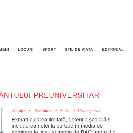
MENI
LOCURI
SPORT
STIL DE VIATA
EDITORIAL
ÂNTULUI PREUNIVERSITAR
educație,
Eveniment
Slider
Uncategorized
Exmatricularea limitată, detenția școlară și
includerea notei la purtare în media de
admitere la liceu și media de BAC, parte din