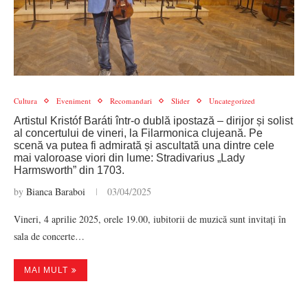
Cultura
Eveniment
Recomandari
Slider
Uncategorized
Artistul Kristóf Baráti într-o dublă ipostază – dirijor și solist
al concertului de vineri, la Filarmonica clujeană. Pe
scenă va putea fi admirată și ascultată una dintre cele
mai valoroase viori din lume: Stradivarius „Lady
Harmsworth” din 1703.
by
Bianca Baraboi
03/04/2025
Vineri, 4 aprilie 2025, orele 19.00, iubitorii de muzică sunt invitați în
sala de concerte…
MAI MULT