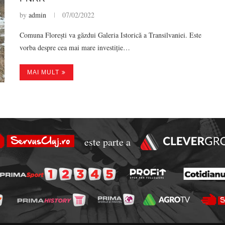
by
admin
07/02/2022
Comuna Florești va găzdui Galeria Istorică a Transilvaniei. Este
vorba despre cea mai mare investiție…
MAI MULT
este parte a