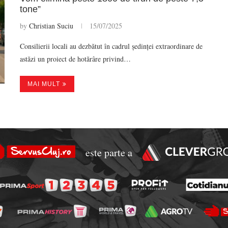
tone”
by
Christian Suciu
15/07/2025
Consilierii locali au dezbătut în cadrul ședinței extraordinare de
astăzi un proiect de hotărâre privind…
MAI MULT
este parte a