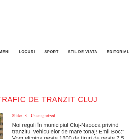
MENI
LOCURI
SPORT
STIL DE VIATA
EDITORIAL
TRAFIC DE TRANZIT CLUJ
Slider
Uncategorized
Noi reguli în municipiul Cluj-Napoca privind
tranzitul vehiculelor de mare tonaj! Emil Boc:”
Vom elimina peste 1800 de tiruri de peste 7,5