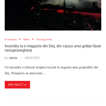
Eveniment
Slider
Uncategorized
Incendiu la o magazie din Dej, din cauza unui grătar lăsat
nesupravegheat
by
admin
04/06/2023
Un incendiu a izbucnit noaptea trecută în magazia unei gospodării din
Dej. Pompierii au intervenit…
MAI MULT