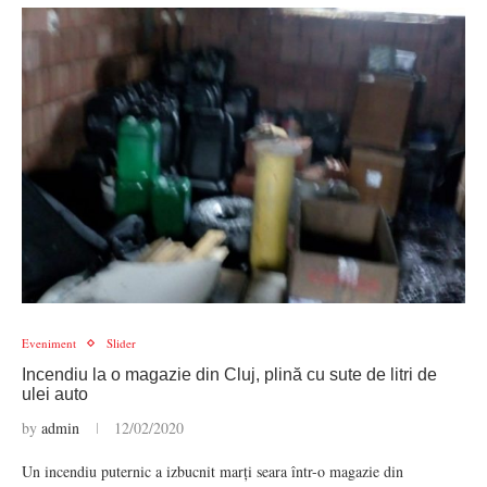
Eveniment
Slider
Incendiu la o magazie din Cluj, plină cu sute de litri de
ulei auto
by
admin
12/02/2020
Un incendiu puternic a izbucnit marți seara într-o magazie din