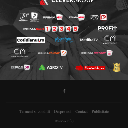
Termeni si conditii
Despre noi
Contact
Publicitate
@servuscluj