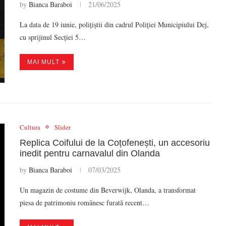
by
Bianca Baraboi
21/06/2025
La data de 19 iunie, polițiștii din cadrul Poliției Municipiului Dej,
cu sprijinul Secției 5…
MAI MULT
Cultura
Slider
Replica Coifului de la Coțofenești, un accesoriu
inedit pentru carnavalul din Olanda
by
Bianca Baraboi
07/03/2025
Un magazin de costume din Beverwijk, Olanda, a transformat
piesa de patrimoniu românesc furată recent…