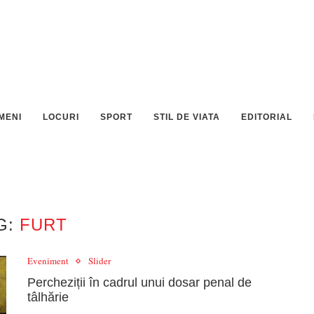
MENI
LOCURI
SPORT
STIL DE VIATA
EDITORIAL
G:
FURT
Eveniment
Slider
Percheziții în cadrul unui dosar penal de
tâlhărie