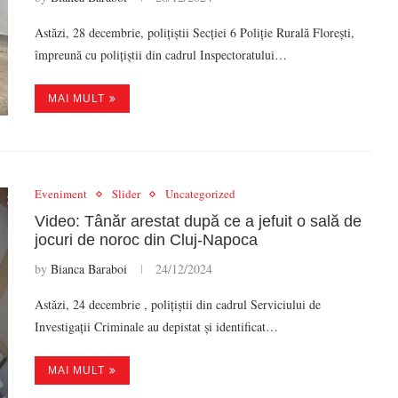
Astăzi, 28 decembrie, polițiștii Secției 6 Poliție Rurală Florești,
împreună cu polițiștii din cadrul Inspectoratului…
MAI MULT
Eveniment
Slider
Uncategorized
Video: Tânăr arestat după ce a jefuit o sală de
jocuri de noroc din Cluj-Napoca
by
Bianca Baraboi
24/12/2024
Astăzi, 24 decembrie , polițiștii din cadrul Serviciului de
Investigații Criminale au depistat și identificat…
MAI MULT