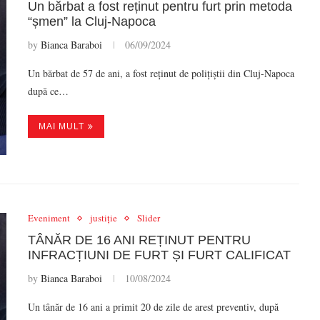
Un bărbat a fost reținut pentru furt prin metoda
“șmen” la Cluj-Napoca
by
Bianca Baraboi
06/09/2024
Un bărbat de 57 de ani, a fost reținut de polițiștii din Cluj-Napoca
după ce…
MAI MULT
Eveniment
justiție
Slider
TÂNĂR DE 16 ANI REȚINUT PENTRU
INFRACȚIUNI DE FURT ȘI FURT CALIFICAT
by
Bianca Baraboi
10/08/2024
Un tânăr de 16 ani a primit 20 de zile de arest preventiv, după