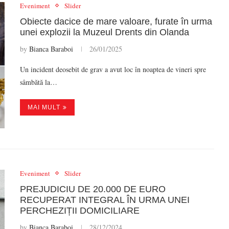
Eveniment
Slider
Obiecte dacice de mare valoare, furate în urma
unei explozii la Muzeul Drents din Olanda
by
Bianca Baraboi
26/01/2025
Un incident deosebit de grav a avut loc în noaptea de vineri spre
sâmbătă la…
MAI MULT
Eveniment
Slider
PREJUDICIU DE 20.000 DE EURO
RECUPERAT INTEGRAL ÎN URMA UNEI
PERCHEZIȚII DOMICILIARE
by
Bianca Baraboi
28/12/2024