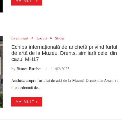
MAI MULT
Eveniment
Locuri
Slider
Echipa internațională de anchetă privind furtul
de artă de la Muzeul Drents, similară celei din
cazul MH17
by
Bianca Baraboi
11/02/2025
Ancheta asupra furtului de artă de la Muzeul Drents din Assen va
fi coordonată de…
MAI MULT