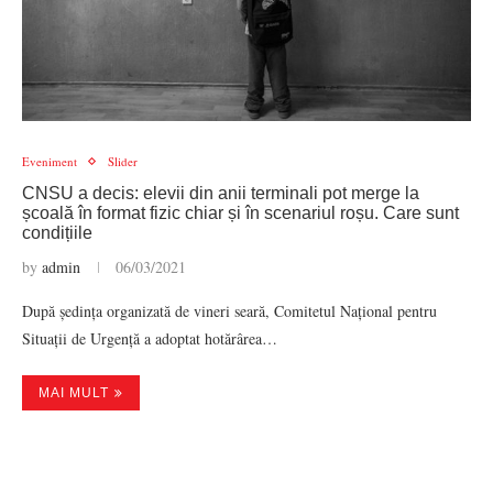
Eveniment
Slider
CNSU a decis: elevii din anii terminali pot merge la
școală în format fizic chiar și în scenariul roșu. Care sunt
condițiile
by
admin
06/03/2021
După ședința organizată de vineri seară, Comitetul Național pentru
Situații de Urgență a adoptat hotărârea…
MAI MULT