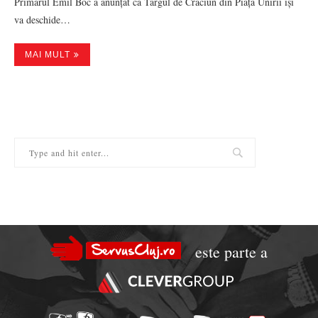
Primarul Emil Boc a anunțat că Târgul de Crăciun din Piața Unirii își
va deschide…
MAI MULT
este parte a