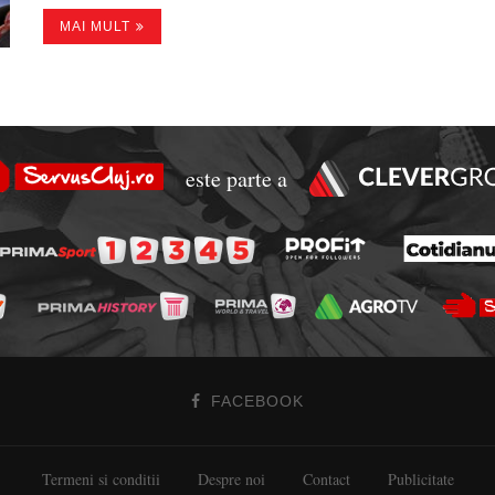
MAI MULT
este parte a
FACEBOOK
Termeni si conditii
Despre noi
Contact
Publicitate