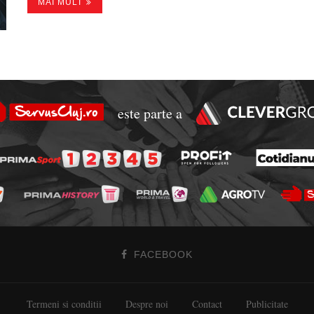
MAI MULT
este parte a
FACEBOOK
Termeni si conditii
Despre noi
Contact
Publicitate