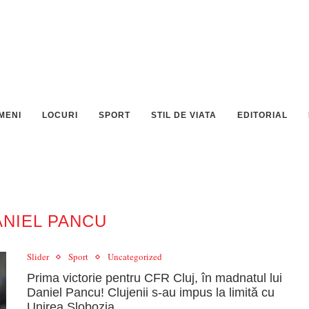
MENI
LOCURI
SPORT
STIL DE VIATA
EDITORIAL
ANIEL PANCU
Slider
Sport
Uncategorized
Prima victorie pentru CFR Cluj, în madnatul lui
Daniel Pancu! Clujenii s-au impus la limită cu
Unirea Slobozia