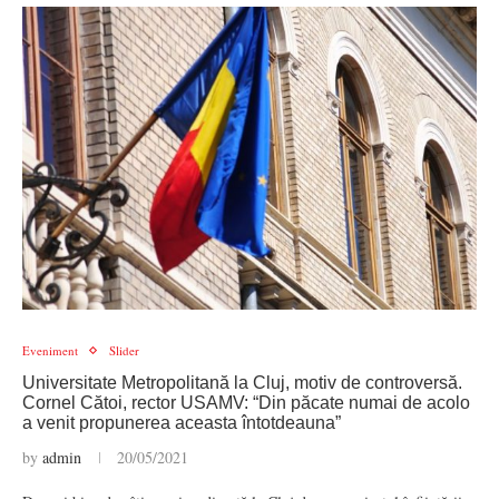
Eveniment
Slider
Universitate Metropolitană la Cluj, motiv de controversă.
Cornel Cătoi, rector USAMV: “Din păcate numai de acolo
a venit propunerea aceasta întotdeauna”
by
admin
20/05/2021