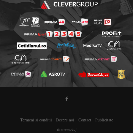
Termeni si conditii
Despre noi
Contact
Publicitate
@servuscluj