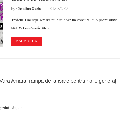
by
Christian Suciu
01/08/2025
Trofeul Tinereții Amara nu este doar un concurs, ci o promisiune
care se reînnoiește în…
MAI MULT
e Vară Amara, rampă de lansare pentru noile generații
găzdui ediția a…