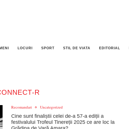
MENI
LOCURI
SPORT
STIL DE VIATA
EDITORIAL
CONNECT-R
Recomandari
Uncategorized
Cine sunt finaliștii celei de-a 57-a ediții a
festivalului Trofeul Tinereții 2025 ce are loc la
Grădina de Vară Amara?