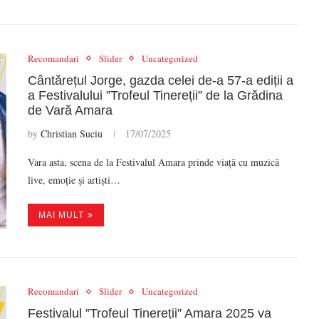
Recomandari
Slider
Uncategorized
Cântărețul Jorge, gazda celei de-a 57-a ediții a
a Festivalului ”Trofeul Tinereții” de la Grădina
de Vară Amara
by
Christian Suciu
17/07/2025
Vara asta, scena de la Festivalul Amara prinde viață cu muzică
live, emoție și artiști…
MAI MULT
Recomandari
Slider
Uncategorized
Festivalul ”Trofeul Tinereții” Amara 2025 va