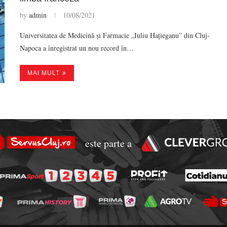
by
admin
10/08/2021
Universitatea de Medicină și Farmacie „Iuliu Hațieganu” din Cluj-
Napoca a înregistrat un nou record în…
MAI MULT
este parte a