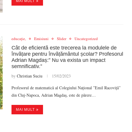
MAI MULT
educație,
Emisiuni
Slider
Uncategorized
Cât de eficientă este trecerea la modulele de
învățare pentru învățământul școlar? Profesorul
Adrian Magdaș:” Nu va exista un impact
semnificativ.”
by
Christian Suciu
15/02/2023
Profesorul de matematică al Colegiului Național ”Emil Racoviță”
din Cluj-Napoca, Adrian Magdaș, este de părere…
MAI MULT