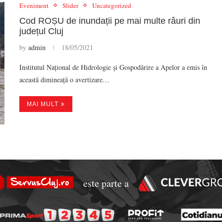
Eveniment
Slider
Uncategorized
Cod ROȘU de inundații pe mai multe râuri din
județul Cluj
by
admin
18/05/2021
Institutul Național de Hidrologie și Gospodărire a Apelor a emis în
această dimineață o avertizare…
MAI MULT
este parte a