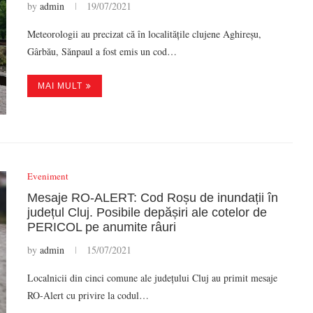
by
admin
19/07/2021
Meteorologii au precizat că în localitățile clujene Aghireșu,
Gârbău, Sănpaul a fost emis un cod…
MAI MULT
Eveniment
Mesaje RO-ALERT: Cod Roșu de inundații în
județul Cluj. Posibile depășiri ale cotelor de
PERICOL pe anumite râuri
by
admin
15/07/2021
Localnicii din cinci comune ale județului Cluj au primit mesaje
RO-Alert cu privire la codul…