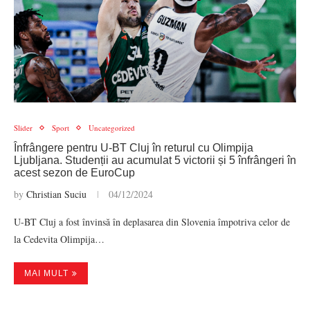
Slider
Sport
Uncategorized
Înfrângere pentru U-BT Cluj în returul cu Olimpija
Ljubljana. Studenții au acumulat 5 victorii și 5 înfrângeri în
acest sezon de EuroCup
by
Christian Suciu
04/12/2024
U-BT Cluj a fost învinsă în deplasarea din Slovenia împotriva celor de
la Cedevita Olimpija…
MAI MULT