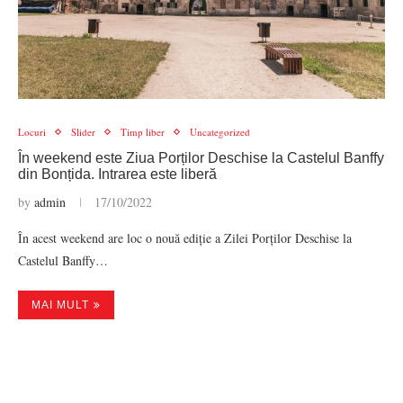
Locuri
Slider
Timp liber
Uncategorized
În weekend este Ziua Porților Deschise la Castelul Banffy
din Bonțida. Intrarea este liberă
by
admin
17/10/2022
În acest weekend are loc o nouă ediție a Zilei Porților Deschise la
Castelul Banffy…
MAI MULT