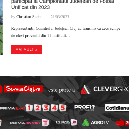
participat la Campionatul Județean de Fotbal
Unificat din 2023
by
Christian Suciu
21/03/2023
Reprezentanții Consiliului Județean Cluj au transmis că zece echipe
de elevi proveniți din 11 instituții…
MAI MULT
este parte a