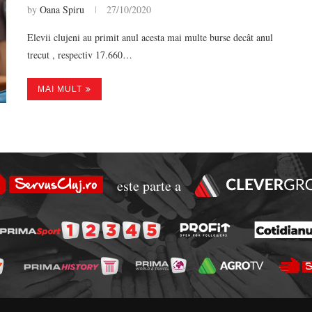
by
Oana Spiru
27/10/2020
Elevii clujeni au primit anul acesta mai multe burse decât anul
trecut , respectiv 17.660…
MAI MULT
este parte a