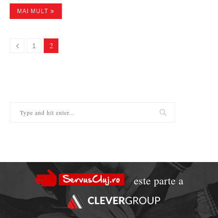
MAI MULT
2
1
este parte a