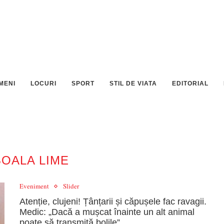
MENI
LOCURI
SPORT
STIL DE VIATA
EDITORIAL
BOALA LIME
Eveniment
Slider
Atenție, clujeni! Țânțarii și căpușele fac ravagii.
Medic: „Dacă a mușcat înainte un alt animal
poate să transmită bolile”