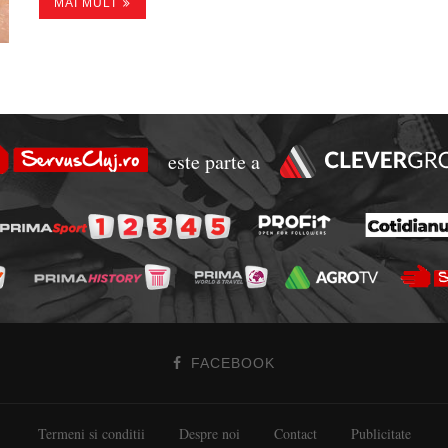
MAI MULT
este parte a
FACEBOOK
Termeni si conditii
Despre noi
Contact
Publicitate