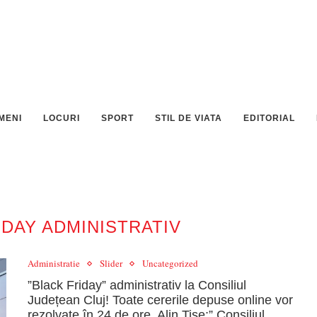
MENI
LOCURI
SPORT
STIL DE VIATA
EDITORIAL
IDAY ADMINISTRATIV
Administratie
Slider
Uncategorized
”Black Friday” administrativ la Consiliul
Județean Cluj! Toate cererile depuse online vor
rezolvate în 24 de ore. Alin Tișe:” Consiliul