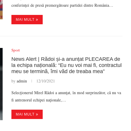
conferinței de presă premergătoare partidei dintre România…
MAI MULT
Sport
News Alert | Rădoi și-a anunțat PLECAREA de
la echipa națională: “Eu nu voi mai fi, contractul
meu se termină, îmi văd de treaba mea”
by
admin
12/10/2021
Selecţionerul Mirel Rădoi a anunţat, în mod surprinzător, că nu va
fi antrenorul echipei naţionale,…
MAI MULT