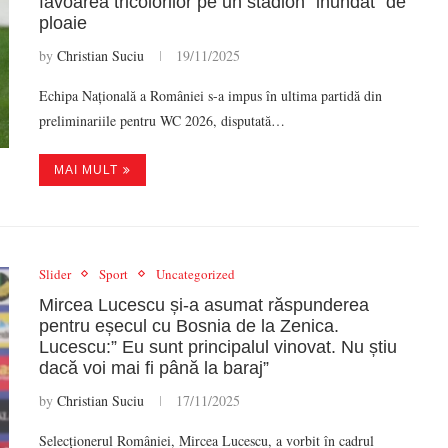
favoarea tricolorilor pe un stadion ”inundat” de
ploaie
by
Christian Suciu
19/11/2025
Echipa Națională a României s-a impus în ultima partidă din
preliminariile pentru WC 2026, disputată…
MAI MULT
Slider
Sport
Uncategorized
Mircea Lucescu și-a asumat răspunderea
pentru eșecul cu Bosnia de la Zenica.
Lucescu:” Eu sunt principalul vinovat. Nu știu
dacă voi mai fi până la baraj”
by
Christian Suciu
17/11/2025
Selecționerul României, Mircea Lucescu, a vorbit în cadrul