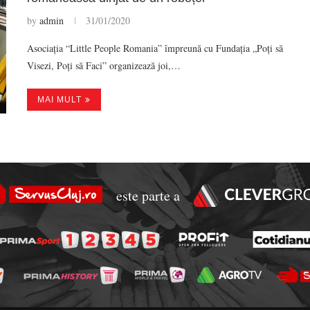
by
admin
31/01/2020
Asociația “Little People Romania” împreună cu Fundația „Poți să
Visezi, Poți să Faci” organizează joi,…
MAI MULT
este parte a