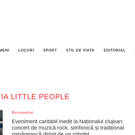
MENI
LOCURI
SPORT
STIL DE VIATA
EDITORIAL
IA LITTLE PEOPLE
Recomandari
Eveniment caritabil inedit la Naționalul clujean:
concert de muzică rock, simfonică și tradițional
românească dirijat de un roboțel