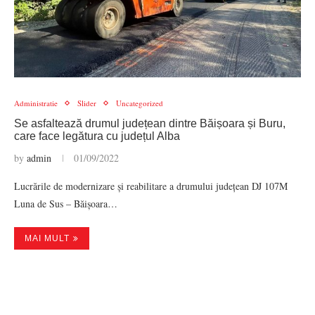
Administratie
Slider
Uncategorized
Se asfaltează drumul județean dintre Băișoara și Buru,
care face legătura cu județul Alba
by
admin
01/09/2022
Lucrările de modernizare și reabilitare a drumului județean DJ 107M
Luna de Sus – Băișoara…
MAI MULT