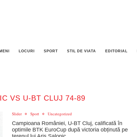
MENI
LOCURI
SPORT
STIL DE VIATA
EDITORIAL
C VS U-BT CLUJ 74-89
Slider
Sport
Uncategorized
Campioana României, U-BT Cluj, calificată în
optimile BTK EuroCup după victoria obținută pe
terenul lui Aris Salonic