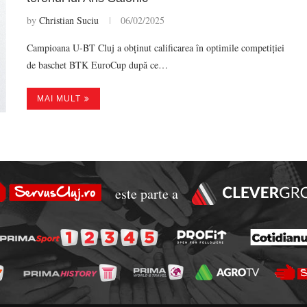
by
Christian Suciu
06/02/2025
Campioana U-BT Cluj a obținut calificarea în optimile competiției
de baschet BTK EuroCup după ce…
MAI MULT
este parte a