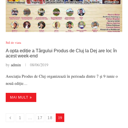
Stil de viata
A opta ediție a Târgului Produs de Cluj la Dej are loc în
acest week-end
by
admin
08/06/2019
Asociația Produs de Cluj organizează în perioada dintre 7 și 9 iunie o
nouă ediție…
MAI MULT
…
19
1
17
18