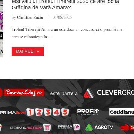
festivalului Trofeul Tinereții 2025 ce are loc la
Grădina de Vară Amara?
by
Christian Suciu
01/08/2025
Trofeul Tinereții Amara nu este doar un concurs, ci o promisiune
care se reînnoiește în…
MAI MULT
este parte a