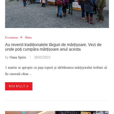
Eveniment
Slider
Au revenit tradiționalele târguri de mărțișoare. Vezi de
unde poți cumpăra mărțișoare anul acesta
by
Oana Spiru
28/02/2023
1 martie se apropie cu pași repezi și sărbătoarea mărțișorului trebuie să
fie onorată chiar…
MAI MULT