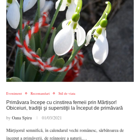
Eveniment
Recomandari
Stil de viata
Primăvara începe cu cinstirea femeii prin Mărțișor!
Obiceiuri, tradiţii şi superstiţii la început de primăvară
by
Oana Spiru
01/03/2021
Mărțișorul semnifică, în calendarul vechi românesc, sărbătoarea de
început a primăverii, de reînnoire a naturii,…