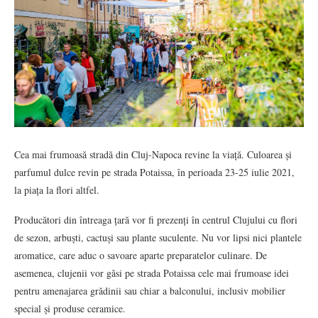
Cea mai frumoasă stradă din Cluj-Napoca revine la viață. Culoarea și
parfumul dulce revin pe strada Potaissa, în perioada 23-25 iulie 2021,
la piața la flori altfel.
Producători din întreaga țară vor fi prezenți în centrul Clujului cu flori
de sezon, arbuști, cactuși sau plante suculente. Nu vor lipsi nici plantele
aromatice, care aduc o savoare aparte preparatelor culinare. De
asemenea, clujenii vor găsi pe strada Potaissa cele mai frumoase idei
pentru amenajarea grădinii sau chiar a balconului, inclusiv mobilier
special și produse ceramice.