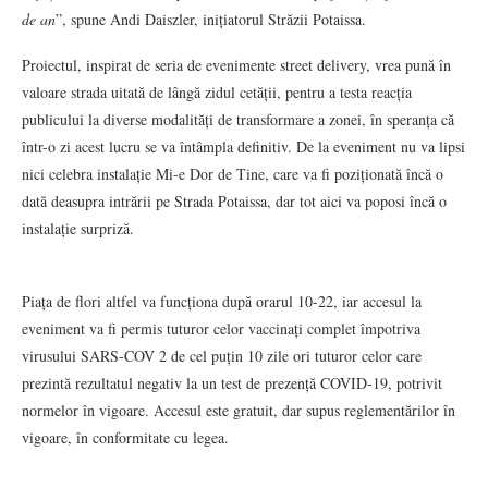
de an
”, spune Andi Daiszler, inițiatorul Străzii Potaissa.
Proiectul, inspirat de seria de evenimente street delivery, vrea pună în
valoare strada uitată de lângă zidul cetății, pentru a testa reacția
publicului la diverse modalități de transformare a zonei, în speranța că
într-o zi acest lucru se va întâmpla definitiv. De la eveniment nu va lipsi
nici celebra instalație Mi-e Dor de Tine, care va fi poziționată încă o
dată deasupra intrării pe Strada Potaissa, dar tot aici va poposi încă o
instalație surpriză.
Piața de flori altfel va funcționa după orarul 10-22, iar accesul la
eveniment va fi permis tuturor celor vaccinați complet împotriva
virusului SARS-COV 2 de cel puțin 10 zile ori tuturor celor care
prezintă rezultatul negativ la un test de prezență COVID-19, potrivit
normelor în vigoare. Accesul este gratuit, dar supus reglementărilor în
vigoare, în conformitate cu legea.