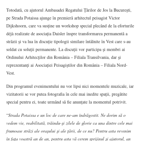
Totodată, cu ajutorul Ambasadei Regatului Țărilor de Jos la București,
pe Strada Potaissa ajunge în premieră arhitectul peisagist Victor
Dijkshoorn, care va susține un workshop special plecând de la eforturile
déjà realizate de asociația Daisler înspre transformarea permanentă a
străzii și va lua în discuție tipologii similare întâlnite în Vest care s-au
soldat cu soluții permanente. La discuții vor participa și membri ai
Ordinului Arhitecților din România – Filiala Transilvania, dar și
reprezentanți ai Asociației Peisagiștilor din România – Filiala Nord-
Vest.
Din programul evenimentului nu vor lipsi nici momentele muzicale, iar
vizitatorii se vor putea fotografia în cele mai inedite spații, pregătite
special pentru ei, toate urmând să fie anunțate la momentul potrivit.
“
Strada Potaissa e un loc de care ne-am îndrăgostit. Ne dorim să o
vedem vie, reabilitată, trăindu-și zilele de glorie ca una dintre cele mai
frumoase străzi ale orașului și ale țării, de ce nu? Pentru asta revenim
în fața voastră an de an, pentru asta vă cerem sprijinul și ajutorul, an