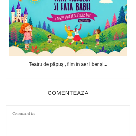
e
Teatru de păpuși, film în aer liber și...
C
COMENTEAZA