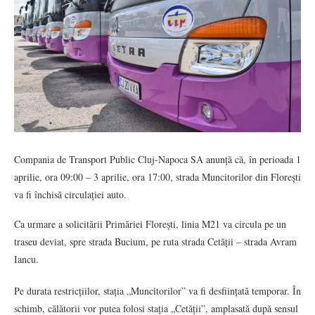
Compania de Transport Public Cluj-Napoca SA anunță că, în perioada 1
aprilie, ora 09:00 – 3 aprilie, ora 17:00, strada Muncitorilor din Florești
va fi închisă circulației auto.
Ca urmare a solicitării Primăriei Florești, linia M21 va circula pe un
traseu deviat, spre strada Bucium, pe ruta strada Cetății – strada Avram
Iancu.
Pe durata restricțiilor, stația „Muncitorilor” va fi desființată temporar. În
schimb, călătorii vor putea folosi stația „Cetății”, amplasată după sensul