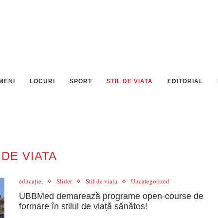
MENI
LOCURI
SPORT
STIL DE VIATA
EDITORIAL
 DE VIATA
educație,
Slider
Stil de viata
Uncategorized
UBBMed demarează programe open-course de
formare în stilul de viață sănătos!