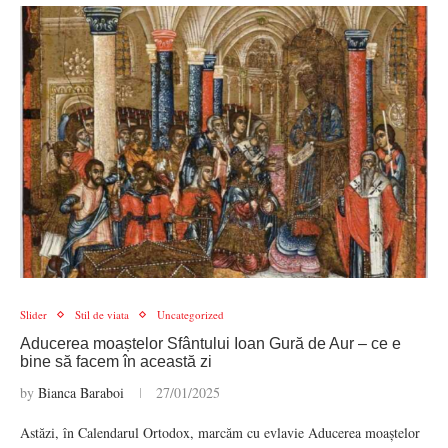
Slider
Stil de viata
Uncategorized
Aducerea moaștelor Sfântului Ioan Gură de Aur – ce e
bine să facem în această zi
by
Bianca Baraboi
27/01/2025
Astăzi, în Calendarul Ortodox, marcăm cu evlavie Aducerea moaștelor