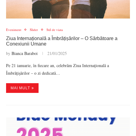
Eveniment
Slider
Stil de viata
Ziua Internațională a Îmbrățișărilor – O Sărbătoare a
Conexiunii Umane
by
Bianca Baraboi
21/01/2025
Pe 21 ianuarie, în fiecare an, celebrăm Ziua Internațională a
Îmbrățișărilor – o zi dedicată…
MAI MULT