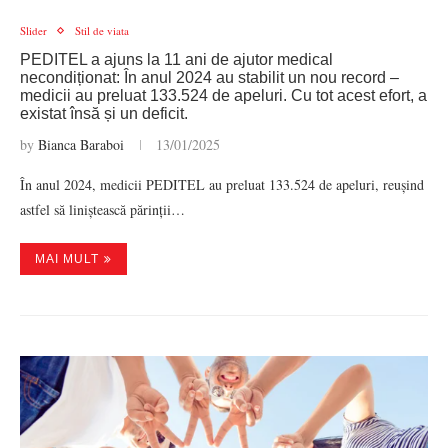
Slider
Stil de viata
PEDITEL a ajuns la 11 ani de ajutor medical
necondiționat: În anul 2024 au stabilit un nou record –
medicii au preluat 133.524 de apeluri. Cu tot acest efort, a
existat însă și un deficit.
by
Bianca Baraboi
13/01/2025
În anul 2024, medicii PEDITEL au preluat 133.524 de apeluri, reușind
astfel să liniștească părinții…
MAI MULT