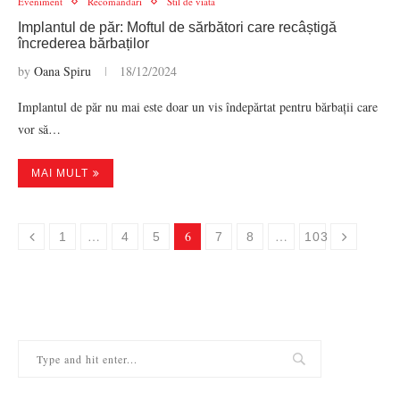
Eveniment
Recomandari
Stil de viata
Implantul de păr: Moftul de sărbători care recâștigă
încrederea bărbaților
by
Oana Spiru
18/12/2024
Implantul de păr nu mai este doar un vis îndepărtat pentru bărbații care
vor să…
MAI MULT
…
6
…
1
4
5
7
8
103