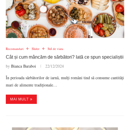
Recomandari
Slider
Stil de viata
Cât și cum mâncăm de sărbători? Iată ce spun specialiștii
by
Bianca Baraboi
22/12/2024
În perioada sărbătorilor de iarnă, mulți români tind să consume cantități
mari de alimente tradiționale…
MAI MULT