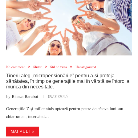
No comment
Slider
Stil de viata
Uncategorized
Tinerii aleg „micropensionările” pentru a-și proteja
sănătatea, în timp ce generațiile mai în vârstă se întorc la
muncă din necesitate.
by
Bianca Baraboi
09/01/2025
Generațiile Z și millennials optează pentru pauze de câteva luni sau
chiar un an, încercând…
MAI MULT