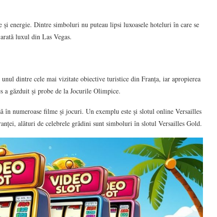
 și energie. Dintre simboluri nu puteau lipsi luxoasele hoteluri în care se
e arată luxul din Las Vegas.
unul dintre cele mai vizitate obiective turistice din Franța, iar apropierea
les a găzduit și probe de la Jocurile Olimpice.
usă în numeroase filme și jocuri. Un exemplu este și slotul online Versailles
anței, alături de celebrele grădini sunt simboluri în slotul Versailles Gold.