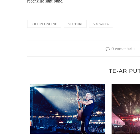
recenziile sunt bune.
JOCURI ONLINE
SLOTURI
VACANTA
0 comentariu
TE-AR PU