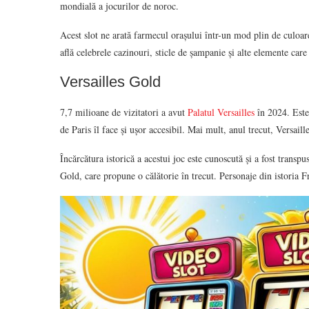
mondială a jocurilor de noroc.
Acest slot ne arată farmecul orașului într-un mod plin de culoare
află celebrele cazinouri, sticle de șampanie și alte elemente car
Versailles Gold
7,7 milioane de vizitatori a avut
Palatul Versailles
în 2024. Este 
de Paris îl face și ușor accesibil. Mai mult, anul trecut, Versail
Încărcătura istorică a acestui joc este cunoscută și a fost transp
Gold, care propune o călătorie în trecut. Personaje din istoria Fr