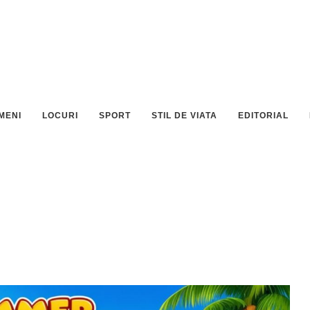
MENI
LOCURI
SPORT
STIL DE VIATA
EDITORIAL