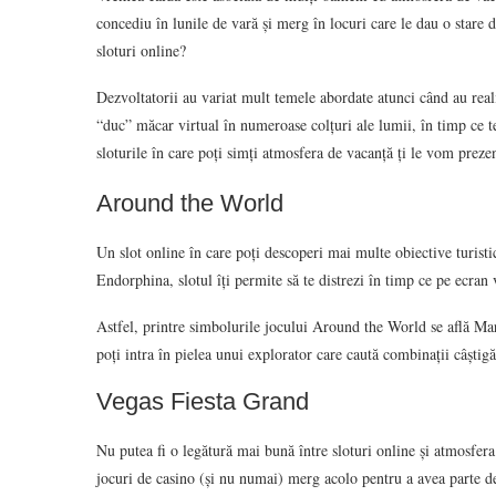
concediu în lunile de vară și merg în locuri care le dau o stare 
sloturi online?
Dezvoltatorii au variat mult temele abordate atunci când au realiz
“duc” măcar virtual în numeroase colțuri ale lumii, în timp ce te 
sloturile în care poți simți atmosfera de vacanță ți le vom prezen
Around the World
Un slot online în care poți descoperi mai multe obiective turist
Endorphina, slotul îți permite să te distrezi în timp ce pe ecran
Astfel, printre simbolurile jocului Around the World se află Ma
poți intra în pielea unui explorator care caută combinații câștigăt
Vegas Fiesta Grand
Nu putea fi o legătură mai bună între sloturi online și atmosfera
jocuri de casino (și nu numai) merg acolo pentru a avea parte de