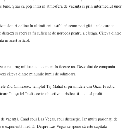
de bine. Știai că poți intra în atmosfera de vacanță și prin intermediul unor
at sloturi online în ultimii ani, astfel că acum poți găsi unele care te
distrezi și speri să fii suficient de norocos pentru a câștiga. Câteva dintre
ta în acest articol.
ice care atrag milioane de oameni în fiecare an. Dezvoltat de compania
 vezi câteva dintre minunile lumii de odinioară.
rele Zid Chinezesc, templul Taj Mahal și piramidele din Giza. Practic,
oare în așa fel încât aceste obiective turistice să-i aducă profit.
 de vacanță. Când spui Las Vegas, spui distracție. Iar mulți pasionați de
 o experiență inedită. Despre Las Vegas se spune că este capitala