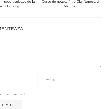
ni spectaculoase de la
Curse de noapte între Cluj-Napoca și
V
rtul lui Sting...
Gilău pe...
MENTEAZA
ext time I comment.