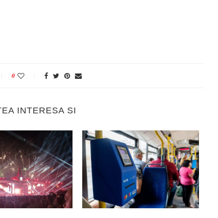
0
TEA INTERESA SI