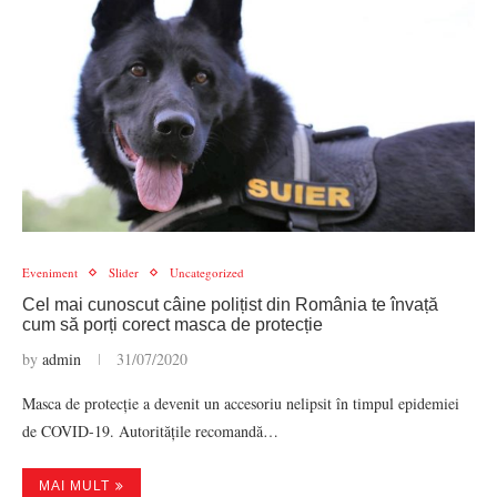
Eveniment
Slider
Uncategorized
Cel mai cunoscut câine polițist din România te învață
cum să porți corect masca de protecție
by
admin
31/07/2020
Masca de protecție a devenit un accesoriu nelipsit în timpul epidemiei
de COVID-19. Autoritățile recomandă…
MAI MULT