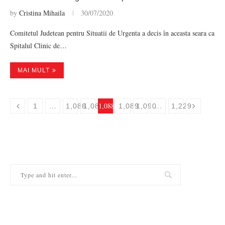
by
Cristina Mihaila
30/07/2020
Comitetul Judetean pentru Situatii de Urgenta a decis în aceasta seara ca
Spitalul Clinic de…
MAI MULT
…
1,088
…
1
1,086
1,087
1,089
1,090
1,229