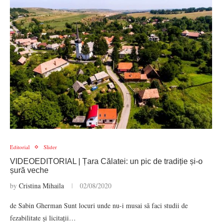
Editorial
Slider
VIDEOEDITORIAL | Țara Călatei: un pic de tradiție și-o
șură veche
by
Cristina Mihaila
02/08/2020
de Sabin Gherman Sunt locuri unde nu-i musai să faci studii de
fezabilitate și licitații…