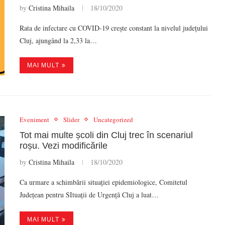
by
Cristina Mihaila
18/10/2020
Rata de infectare cu COVID-19 crește constant la nivelul județului
Cluj, ajungând la 2,33 la…
MAI MULT
Eveniment
Slider
Uncategorized
Tot mai multe școli din Cluj trec în scenariul
roșu. Vezi modificările
by
Cristina Mihaila
18/10/2020
Ca urmare a schimbării situației epidemiologice, Comitetul
Județean pentru SItuații de Urgență Cluj a luat…
MAI MULT