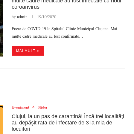
multe cadre medicale au fost infectate cu noul
coroanvirus
by
admin
19/10/2020
Focar de COVID-19 la Spitalul Clinic Municipal Clujana. Mai
multe cadre medicale au fost confirmate…
MAI MULT
Eveniment
Slider
Clujul, la un pas de carantină! Încă trei localități
au depășit rata de infectare de 3 la mia de
locuitori