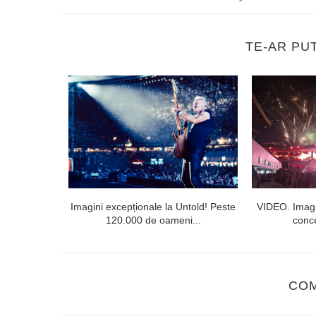
TE-AR PU
l doilea la
Imagini excepționale la Untold! Peste
VIDEO. Imagi
120.000 de oameni...
conce
CO