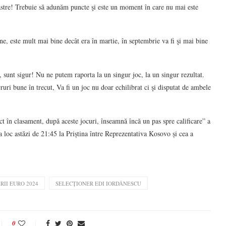
astre! Trebuie să adunăm puncte şi este un moment în care nu mai este
ine, este mult mai bine decât era în martie, în septembrie va fi şi mai bine
, sunt sigur! Nu ne putem raporta la un singur joc, la un singur rezultat.
ruri bune în trecut, Va fi un joc nu doar echilibrat ci şi disputat de ambele
ct în clasament, după aceste jocuri, înseamnă încă un pas spre calificare” a
a loc astăzi de 21:45 la Priștina între Reprezentativa Kosovo și cea a
RII EURO 2024
SELECȚIONER EDI IORDĂNESCU
0