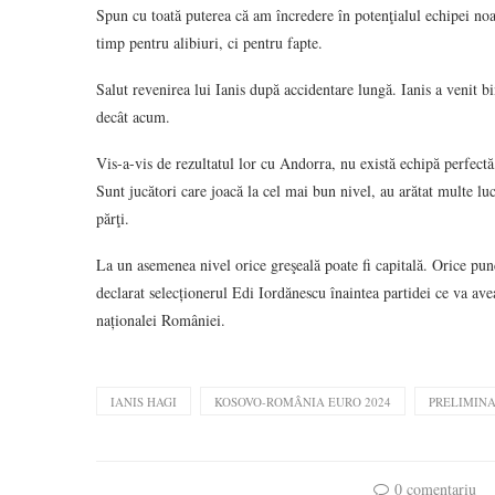
Spun cu toată puterea că am încredere în potenţialul echipei no
timp pentru alibiuri, ci pentru fapte.
Salut revenirea lui Ianis după accidentare lungă. Ianis a venit b
decât acum.
Vis-a-vis de rezultatul lor cu Andorra, nu există echipă perfectă
Sunt jucători care joacă la cel mai bun nivel, au arătat multe luc
părţi.
La un asemenea nivel orice greşeală poate fi capitală. Orice pun
declarat selecționerul Edi Iordănescu înaintea partidei ce va ave
naționalei României.
IANIS HAGI
KOSOVO-ROMÂNIA EURO 2024
PRELIMINA
0 comentariu