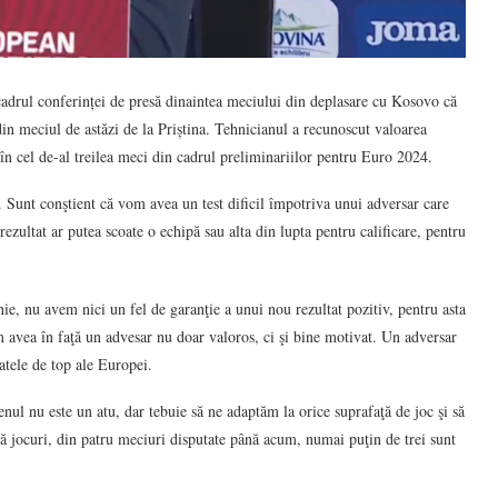
cadrul conferinței de presă dinaintea meciului din deplasare cu Kosovo că
 din meciul de astăzi de la Priștina. Tehnicianul a recunoscut valoarea
a în cel de-al treilea meci din cadrul preliminariilor pentru Euro 2024.
 Sunt conştient că vom avea un test dificil împotriva unui adversar care
ezultat ar putea scoate o echipă sau alta din lupta pentru calificare, pentru
e, nu avem nici un fel de garanţie a unui nou rezultat pozitiv, pentru asta
m avea în faţă un advesar nu doar valoros, ci şi bine motivat. Un adversar
atele de top ale Europei.
nul nu este un atu, dar tebuie să ne adaptăm la orice suprafaţă de joc şi să
ă jocuri, din patru meciuri disputate până acum, numai puţin de trei sunt