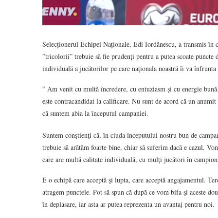
Selecționerul Echipei Naționale, Edi Iordănescu, a transmis în 
”tricolorii” trebuie să fie prudenți pentru a putea scoate puncte
individuală a jucătorilor pe care naționala noastră îi va înfrunt
” Am venit cu multă încredere, cu entuziasm şi cu energie bună.
este contracandidat la calificare. Nu sunt de acord că un anumit r
că suntem abia la începutul campaniei.
Suntem conştienţi că, în ciuda începutului nostru bun de campani
trebuie să arătăm foarte bine, chiar să suferim dacă e cazul. Vo
care are multă calitate individuală, cu mulţi jucători în campion
E o echipă care acceptă şi lupta, care acceptă angajamentul. Tere
atragem punctele. Pot să spun că după ce vom bifa şi aceste dou
în deplasare, iar asta ar putea reprezenta un avantaj pentru noi.