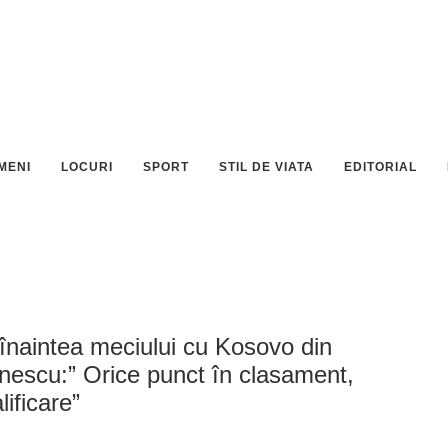
MENI
LOCURI
SPORT
STIL DE VIATA
EDITORIAL
 înaintea meciului cu Kosovo din
ănescu:” Orice punct în clasament,
ificare”